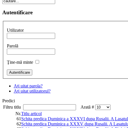
Autentificare
Utilizator
Parolă
Ţine-mă minte
Ați uitat parola?
Ați uitat utilizatorul?
Predici
Filtru titlu
Arată #
Nr.
Titlu articol
61
Schita predica Duminica a XXXVI dupa Rusalii. A Lasatulu
62
Schita predica Duminica a XXXV dupa Rusalii. A Lasatului